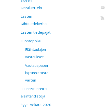
alueen
kasviluettelo
Lasten
tähtitiedekerho
Lasten tiedepajat
Luontopolku
Eläintaulujen
vastaukset
Vastauspaperi
lajitunnistusta
varten
Suunnistusreitti –
eläintähdistöjä
Syys-Vekara 2020