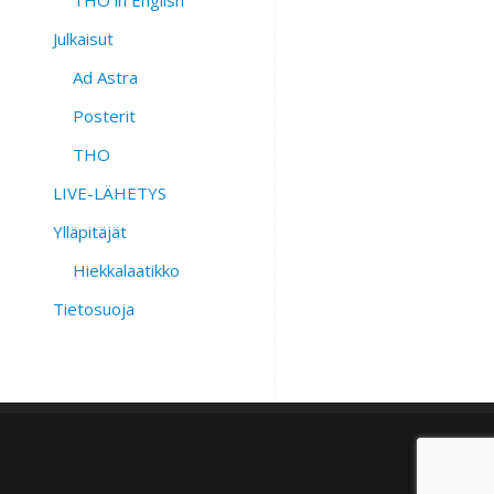
THO in English
Julkaisut
Ad Astra
Posterit
THO
LIVE-LÄHETYS
Ylläpitäjät
Hiekkalaatikko
Tietosuoja