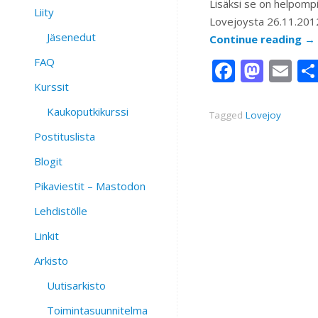
Lisäksi se on helpomp
Liity
Lovejoysta 26.11.201
Jäsenedut
Continue reading
→
FAQ
Facebo
Mast
Em
Kurssit
Kaukoputkikurssi
Tagged
Lovejoy
Postituslista
Blogit
Pikaviestit – Mastodon
Lehdistölle
Linkit
Arkisto
Uutisarkisto
Toimintasuunnitelma