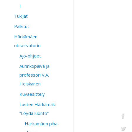
t
Tukijat
Palkitut
Härkämäen
observatorio
Ajo-ohjeet
Aurinkopäivä ja
professori V.A.
Heiskanen
Kuvaesittely
Lasten Härkämäki
“Löydä luonto”
Härkämäen piha-