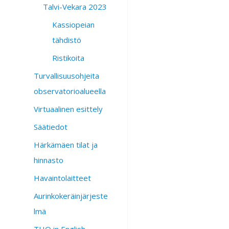
Talvi-Vekara 2023
Kassiopeian
tähdistö
Ristikoita
Turvallisuusohjeita
observatorioalueella
Virtuaalinen esittely
Säätiedot
Härkämäen tilat ja
hinnasto
Havaintolaitteet
Aurinkokeräinjärjeste
lmä