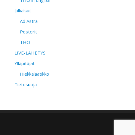
THO in English
Julkaisut
Ad Astra
Posterit
THO
LIVE-LÄHETYS
Ylläpitäjät
Hiekkalaatikko
Tietosuoja