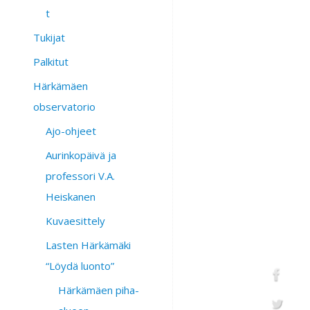
t
Tukijat
Palkitut
Härkämäen
observatorio
Ajo-ohjeet
Aurinkopäivä ja
professori V.A.
Heiskanen
Kuvaesittely
Lasten Härkämäki
“Löydä luonto”
Härkämäen piha-