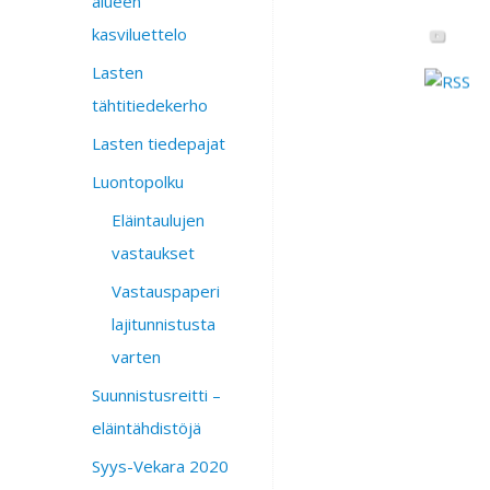
alueen
kasviluettelo
Lasten
tähtitiedekerho
Lasten tiedepajat
Luontopolku
Eläintaulujen
vastaukset
Vastauspaperi
lajitunnistusta
varten
Suunnistusreitti –
eläintähdistöjä
Syys-Vekara 2020