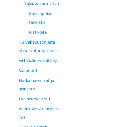
Talvi-Vekara 2023
Kassiopeian
tähdistö
Ristikoita
Turvallisuusohjeita
observatorioalueella
Virtuaalinen esittely
Säätiedot
Härkämäen tilat ja
hinnasto
Havaintolaitteet
Aurinkokeräinjärjeste
lmä