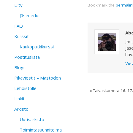
Liity
Bookmark the
permalin
Jäsenedut
FAQ
Abo
Kurssit
Jari
Kaukoputkikurssi
jäs
hav
Postituslista
View
Blogit
Pikaviestit – Mastodon
Lehdistölle
«
Taivaskamera 16.-17
Linkit
Arkisto
Uutisarkisto
Toimintasuunnitelma