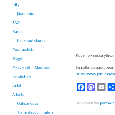
Liity
Jäsenedut
FAQ
Kurssit
Kaukoputkikurssi
Postituslista
Kuvan oikeassa yläku
Blogit
Pikaviestit – Mastodon
Samalla kuvausrupeamall
http://www.pimennysma
Lehdistölle
Facebo
Mast
Em
Linkit
Arkisto
Bookmark the
permalin
Uutisarkisto
Toimintasuunnitelma