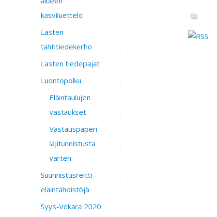
alueen
kasviluettelo
Lasten
tähtitiedekerho
Lasten tiedepajat
Luontopolku
Eläintaulujen
vastaukset
Vastauspaperi
lajitunnistusta
varten
Suunnistusreitti –
eläintähdistöjä
Syys-Vekara 2020