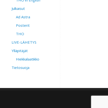
THO in English
Julkaisut
Ad Astra
Posterit
THO
LIVE-LÄHETYS
Ylläpitäjät
Hiekkalaatikko
Tietosuoja