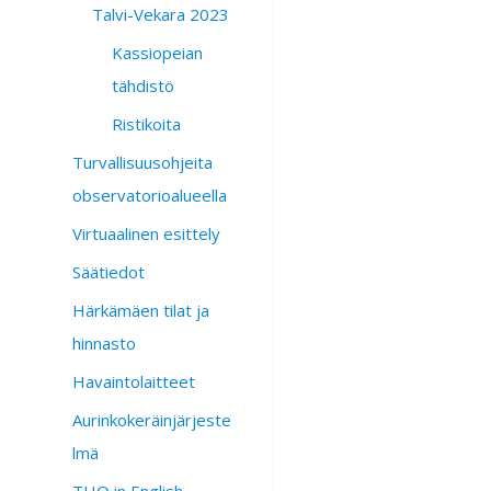
Talvi-Vekara 2023
Kassiopeian
tähdistö
Ristikoita
Turvallisuusohjeita
observatorioalueella
Virtuaalinen esittely
Säätiedot
Härkämäen tilat ja
hinnasto
Havaintolaitteet
Aurinkokeräinjärjeste
lmä