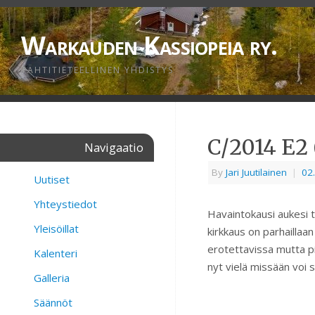
Warkauden Kassiopeia ry.
TÄHTITIETEELLINEN YHDISTYS
C/2014 E2
Navigaatio
By
Jari Juutilainen
|
02
Uutiset
Yhteystiedot
Havaintokausi aukesi 
Yleisöillat
kirkkaus on parhaillaa
erotettavissa mutta pie
Kalenteri
nyt vielä missään voi 
Galleria
Säännöt