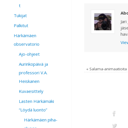
t
Abo
Tukijat
Jari
Palkitut
jäs
hav
Härkämäen
View
observatorio
Ajo-ohjeet
Aurinkopäivä ja
«
Salama-animaatioita
professori V.A.
Heiskanen
Kuvaesittely
Lasten Härkämäki
“Löydä luonto”
Härkämäen piha-